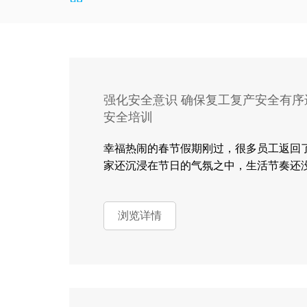
强化安全意识 确保复工复产安全有序
安全培训
幸福热闹的春节假期刚过，很多员工返回
家还沉浸在节日的气氛之中，生活节奏还
节后是安全事故的高发期，一些生产设备
动，容易发生机械事故，部分员工节后思
浏览详情
识弱化，很容易发生意外事故。如何开好
于安全生产工作尤为关键。2月4日，春节后复