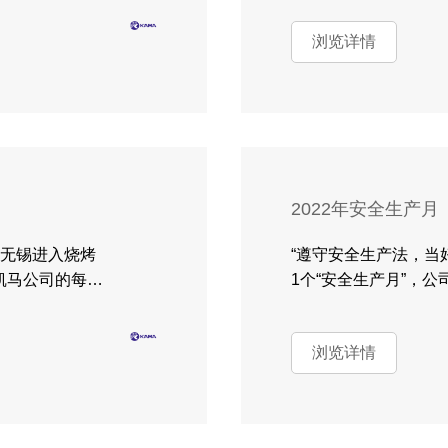
子的带领下，一
农村局组织实施省级
浏览详情
起观看了党的二十大开幕盛况，共度“二十大时光”。 ...
科技入户示范工程实
有限公司为农机科技入户
2022年安全生产月
无锡进入烧烤
“遵守安全生产法，当好第一责任人” 
凯马公司的每位
1个“安全生产月”，
别是各分厂一线
任人”的活动主题，采
”里挥汗如雨，
安全宣传、实战演练、
浏览详情
暑、保质量、促
生产月”活动，营造了良