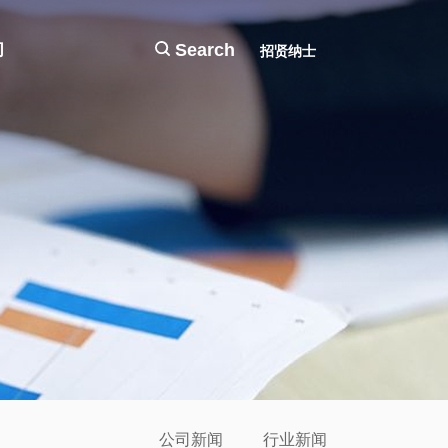
们
Search
招贤纳士
公司新闻
行业新闻