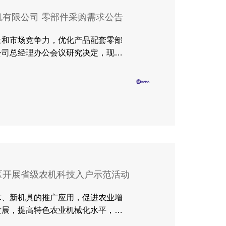
机有限公司 零部件采购需求公告
量和市场竞争力，优化产品配套零部
公司总经理办公会议研究决定，现就
向社会公开招标，愿与广大有实力的
立长期战略合作伙伴关系，互惠互
K...
区开展省级农机科技入户示范活动
新机具的推广应用，促进农业增
发展，提高特色农业机械化水平，推
全面发展，9月21日，惠山区农业