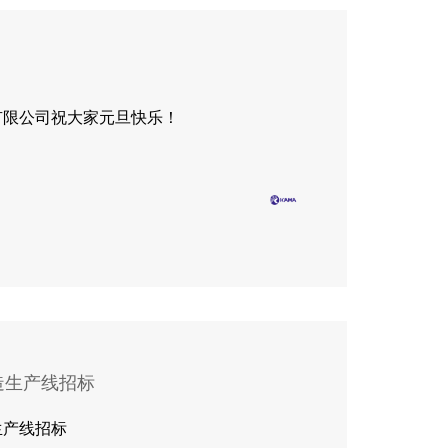
有限公司祝大家元旦快乐！
造生产线招标
生产线招标