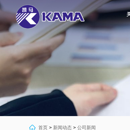
首页
>
新闻动态
>
公司新闻