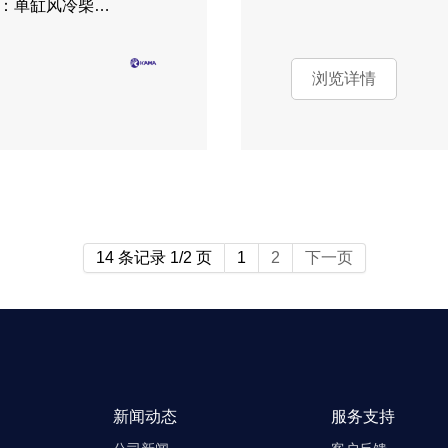
开招标 ...
浏览详情
14 条记录 1/2 页
1
2
下一页
新闻动态
服务支持