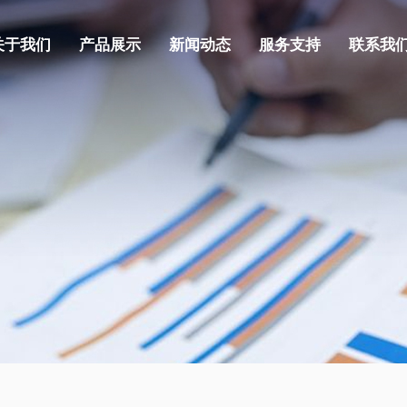
关于我们
产品展示
新闻动态
服务支持
联系我