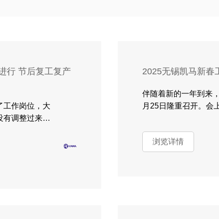
进行 节后复工复产
2025无锡凯马新
伴随着新的一年到来，
了工作岗位，大
月25日隆重召开。会
没有调整过来。
2024年无锡凯马的
停产后重新启
收获与得失，并对20
浏览详情
想松懈，安全意
希望全体员工要团结
局、起好步，对
工第...