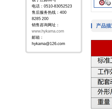
电话：0510-83052523
售后服务热线：400
8285 200
销售咨询网址：
产品描
www.hykama.com
邮箱：
hykama@126.com