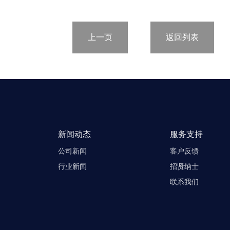
上一页
返回列表
新闻动态
服务支持
公司新闻
客户反馈
行业新闻
招贤纳士
联系我们