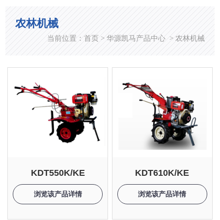
农林机械
当前位置：
首页
华源凯马产品中心
农林机械
>
>
KDT550K/KE
KDT610K/KE
浏览该产品详情
浏览该产品详情