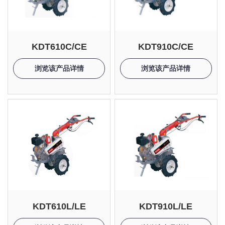
KDT610C/CE
KDT910C/CE
浏览该产品详情
浏览该产品详情
KDT610L/LE
KDT910L/LE