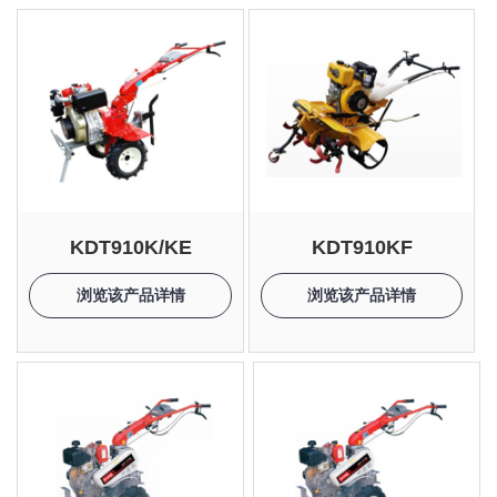
KDT910K/KE
KDT910KF
浏览该产品详情
浏览该产品详情